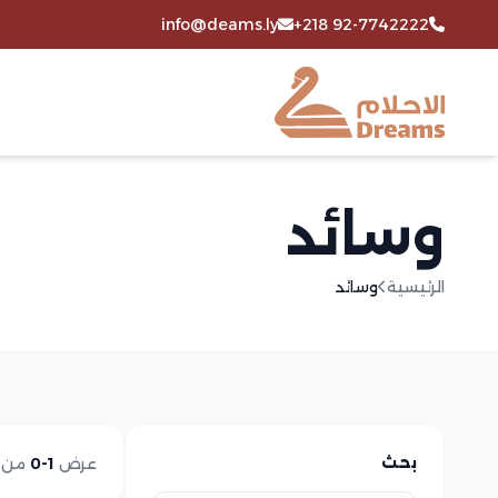
info@deams.ly
+218 92-7742222
وسائد
الرئيسية
وسائد
بحث
عرض
1-0
من