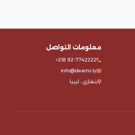
معلومات التواصل
+218 92-7742222
info@deams.ly
بنغازي ، ليبيا